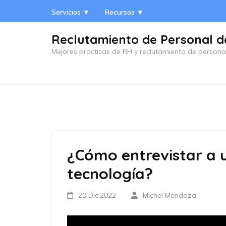
Saltar
Servicios ▼
Recursos ▼
al
contenido
Reclutamiento de Personal d
(presiona
Mejores practicas de RH y reclutamiento de persona
la
tecla
Intro)
¿Cómo entrevistar a 
tecnología?
20 Dic,2022
Michel Mendoza