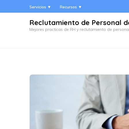
Saltar
Servicios ▼
Recursos ▼
al
contenido
Reclutamiento de Personal d
(presiona
Mejores practicas de RH y reclutamiento de persona
la
tecla
Intro)