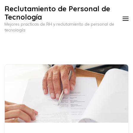
Saltar
Reclutamiento de Personal de
al
Tecnología
contenido
Mejores practicas de RH y reclutamiento de personal de
(presiona
tecnología
la
tecla
Intro)