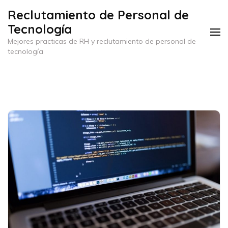
Saltar
Reclutamiento de Personal de
al
Tecnología
contenido
Mejores practicas de RH y reclutamiento de personal de
(presiona
tecnología
la
tecla
Intro)