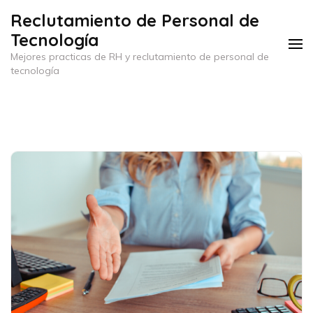
Saltar
Reclutamiento de Personal de
al
Tecnología
contenido
Mejores practicas de RH y reclutamiento de personal de
(presiona
tecnología
la
tecla
Intro)