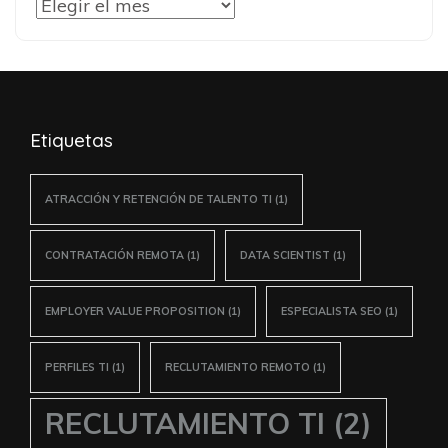
Histórico
de
artículos
Etiquetas
ATRACCIÓN Y RETENCIÓN DE TALENTO TI
(1)
CONTRATACIÓN REMOTA
(1)
DATA SCIENTIST
(1)
EMPLOYER VALUE PROPOSITION
(1)
ESPECIALISTA SEO
(1)
PERFILES TI
(1)
RECLUTAMIENTO REMOTO
(1)
RECLUTAMIENTO TI
(2)