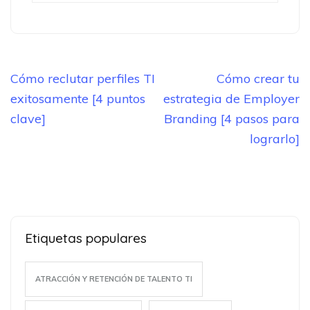
Navegación
Cómo reclutar perfiles TI
Cómo crear tu
de
exitosamente [4 puntos
estrategia de Employer
entradas
clave]
Branding [4 pasos para
lograrlo]
Etiquetas populares
ATRACCIÓN Y RETENCIÓN DE TALENTO TI