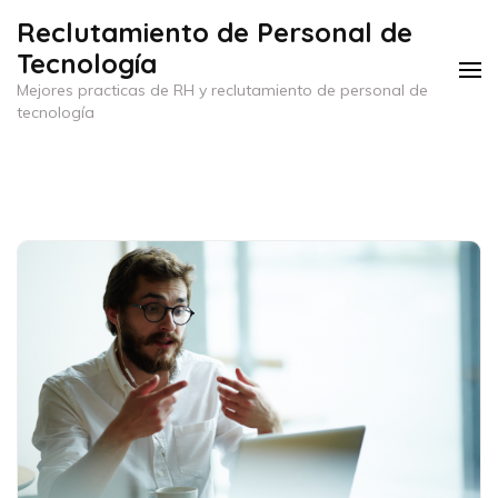
Saltar
Reclutamiento de Personal de
al
Tecnología
contenido
Mejores practicas de RH y reclutamiento de personal de
(presiona
tecnología
la
tecla
Intro)