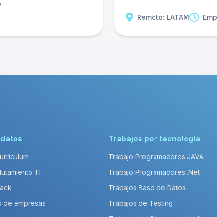
o
Remoto: LATAM
Emp
idatos
Trabajos por tecnología
Currículum
Trabajo Programadores JAVA
lutamiento TI
Trabajo Programadores .Net
Pack
Trabajos Base de Datos
s de empresas
Trabajos de Testing