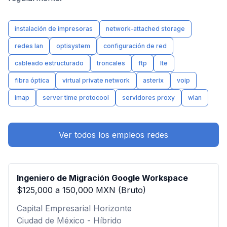
instalación de impresoras
network-attached storage
redes lan
optisystem
configuración de red
cableado estructurado
troncales
ftp
lte
fibra óptica
virtual private network
asterix
voip
imap
server time protocool
servidores proxy
wlan
Ver todos los empleos redes
Ingeniero de Migración Google Workspace
$125,000 a 150,000 MXN (Bruto)
Capital Empresarial Horizonte
Ciudad de México - Híbrido