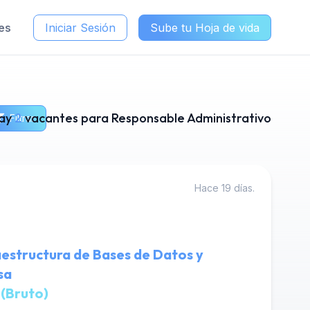
es
Iniciar Sesión
Sube tu Hoja de vida
ay
2
vacantes para Responsable Administrativo
Filtrar
Hace 19 días.
raestructura de Bases de Datos y
sa
 (Bruto)