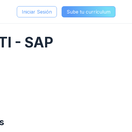
Iniciar Sesión
Sube tu currículum
TI - SAP
s