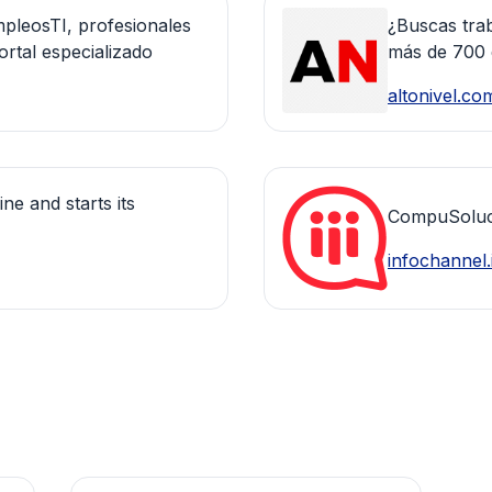
pleosTI, profesionales
¿Buscas trab
ortal especializado
más de 700 
altonivel.co
ne and starts its
CompuSoluci
infochannel.