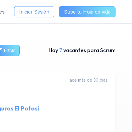
es
Iniciar Sesión
Sube tu Hoja de vida
Hay
7
vacantes para Scrum
Filtrar
Hace más de 30 días.
guros El Potosi