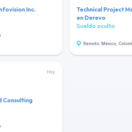
fovision Inc.
Technical Project 
en Derevo
Sueldo oculto
o
Remoto: México, Colom
Hoy.
d Consulting
o