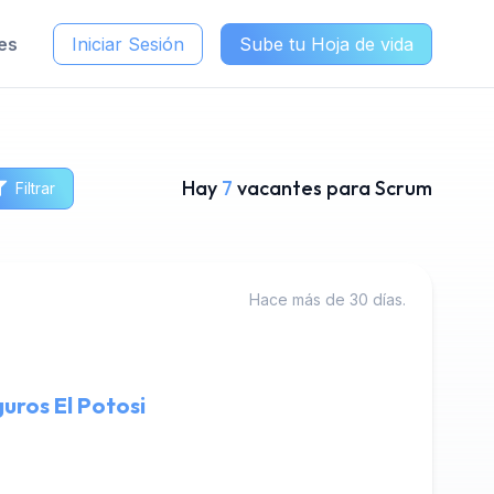
es
Iniciar Sesión
Sube tu Hoja de vida
Hay
7
vacantes para Scrum
Filtrar
Hace más de 30 días.
guros El Potosi