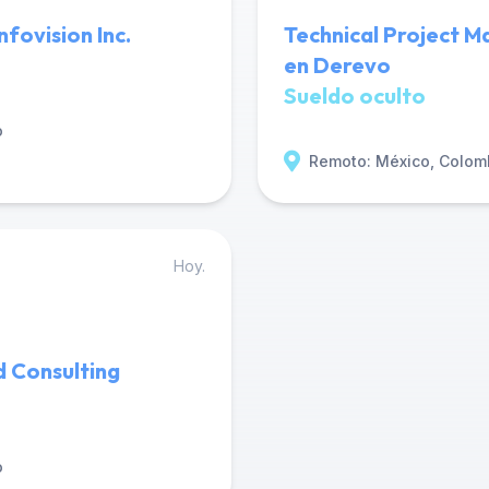
fovision Inc.
Technical Project 
en Derevo
Sueldo oculto
o
Remoto: México, Colom
Hoy.
d Consulting
o