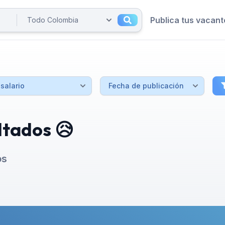
Publica tus vacant
ltados 😥
os