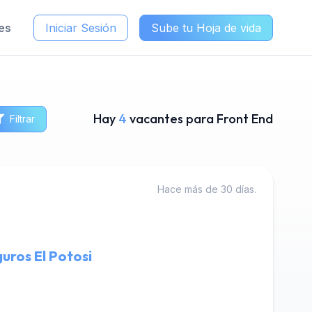
es
Iniciar Sesión
Sube tu Hoja de vida
Hay
4
vacantes para Front End
Filtrar
Hace más de 30 días.
guros El Potosi