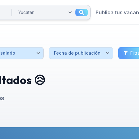
Publica tus vaca
Filtr
ltados 😥
os