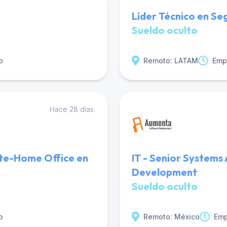
Líder Técnico en Se
Sueldo oculto
o
Remoto: LATAM
Emp
Hace 28 días.
ote-Home Office en
IT - Senior System
Development
Sueldo oculto
o
Remoto: México
Emp