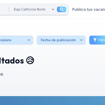
Publica tus vaca
Filtr
ltados 😥
os