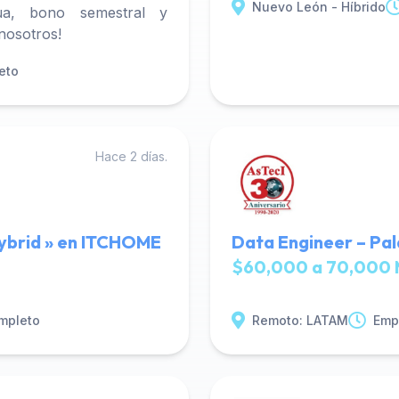
Nuevo León - Híbrido
ua, bono semestral y
 nosotros!
eto
Hace 2 días.
ybrid » en ITCHOME
Data Engineer – Pal
$60,000 a 70,000 
mpleto
Remoto: LATAM
Emp