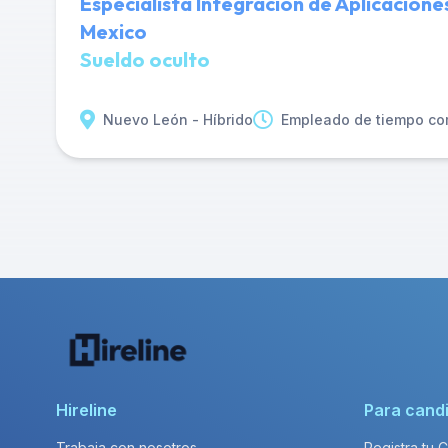
Especialista Integración de Aplicacion
Mexico
Sueldo oculto
Nuevo León - Híbrido
Empleado de tiempo co
Hireline
Para cand
Trabaja con nosotros
Registra tu 