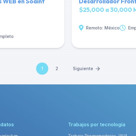
es WEB en Soaint
Desarrollador Fron
$25,000 a 30,000 
Remoto: México
Emp
mpleto
1
2
Siguiente
idatos
Trabajos por tecnología
Currículum
Trabajo Programadores JAVA