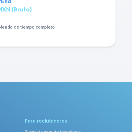
tEnd
MXN (Bruto)
leado de tiempo completo
Para reclutadores
Buscar talento de tecnología