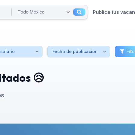
Publica tus vaca
Filtr
ltados 😥
os