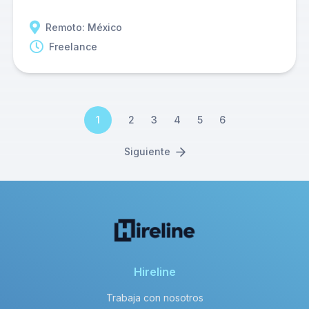
Remoto: México
Freelance
1
2
3
4
5
6
Siguiente
Hireline
Trabaja con nosotros