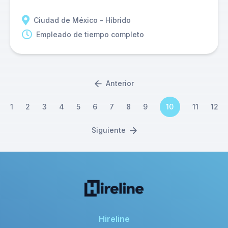
Ciudad de México - Híbrido
Empleado de tiempo completo
Anterior
1
2
3
4
5
6
7
8
9
10
11
12
Siguiente
Hireline