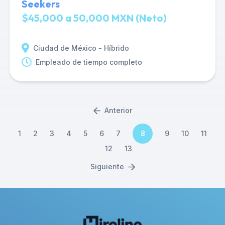
Seekers
$45,000 a 50,000 MXN (Neto)
Ciudad de México - Híbrido
Empleado de tiempo completo
Anterior
1
2
3
4
5
6
7
8
9
10
11
12
13
Siguiente