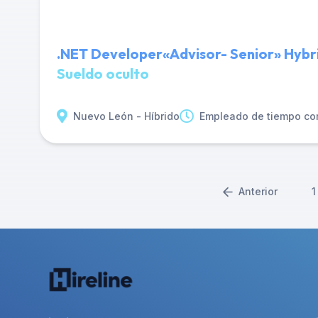
.NET Developer«Advisor- Senior» Hybr
Sueldo oculto
Nuevo León - Híbrido
Empleado de tiempo co
Anterior
1