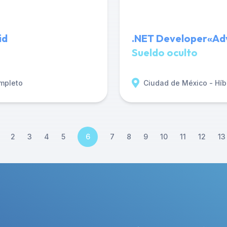
id
.NET Developer«Adv
Sueldo oculto
mpleto
Ciudad de México - Híb
2
3
4
5
6
7
8
9
10
11
12
13