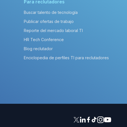
Para reclutadores
Buscar talento de tecnología
Publicar ofertas de trabajo
Reporte del mercado laboral TI
HR Tech Conference
Blog reclutador
Enciclopedia de perfiles TI para reclutadores