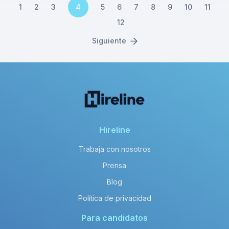
1
2
3
4
5
6
7
8
9
10
11
12
Siguiente
Hireline
Trabaja con nosotros
Prensa
Blog
Política de privacidad
Para candidatos