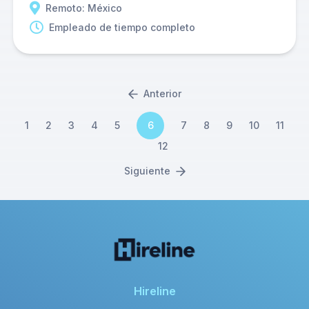
Remoto: México
Empleado de tiempo completo
Anterior
1
2
3
4
5
6
7
8
9
10
11
12
Siguiente
Hireline