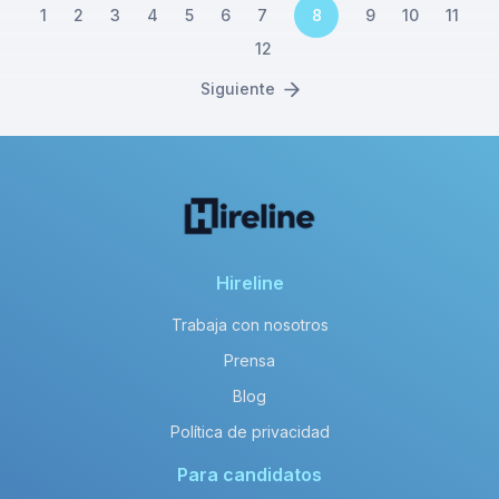
1
2
3
4
5
6
7
8
9
10
11
12
Siguiente
Hireline
Trabaja con nosotros
Prensa
Blog
Política de privacidad
Para candidatos