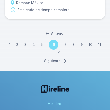
Remoto: México
Empleado de tiempo completo
Anterior
1
2
3
4
5
6
7
8
9
10
11
12
Siguiente
Hireline