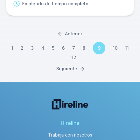
Empleado de tiempo completo
Anterior
1
2
3
4
5
6
7
8
9
10
11
12
Siguiente
Hireline
Trabaja con nosotros