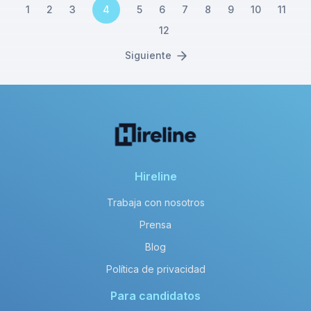
1
2
3
4
5
6
7
8
9
10
11
12
Siguiente
Hireline
Trabaja con nosotros
Prensa
Blog
Política de privacidad
Para candidatos