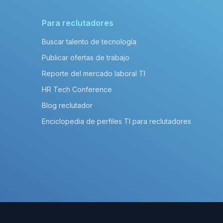
Para reclutadores
Buscar talento de tecnología
Publicar ofertas de trabajo
Reporte del mercado laboral TI
HR Tech Conference
Blog reclutador
Enciclopedia de perfiles TI para reclutadores