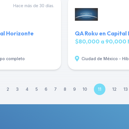
Hace más de 30 días.
al Horizonte
QA Roku en Capital
$80,000 a 90,000 
po completo
Ciudad de México - Híb
2
3
4
5
6
7
8
9
10
11
12
13