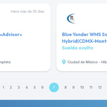
Hace más de 30 días.
«Advisor»
Blue Yonder WMS S
Hybrid(CDMX-Mont
Sueldo oculto
mpleto
Ciudad de México - Híb
1
2
3
4
5
6
7
8
9
10
11
12