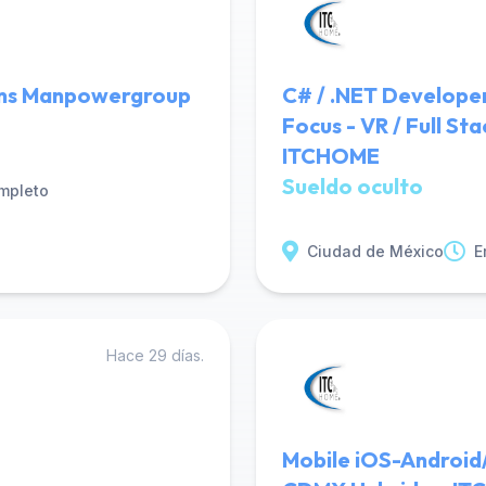
ons Manpowergroup
C# / .NET Develope
Focus - VR / Full S
ITCHOME
Sueldo oculto
mpleto
Ciudad de México
E
Hace 29 días.
Mobile iOS-Android