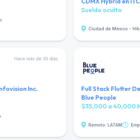
CDMX Hybrid en I
Sueldo oculto
o
Ciudad de México - Híb
Hace más de 30 días.
fovision Inc.
Full Stack Flutter 
Blue People
$35,000 a 40,000 
o
Remoto: LATAM
Emp