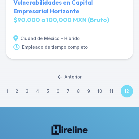
Vulnerabilidades en Capital
Empresarial Horizonte
$90,000 a 100,000 MXN (Bruto)
Ciudad de México - Híbrido
Empleado de tiempo completo
Anterior
1
2
3
4
5
6
7
8
9
10
11
12