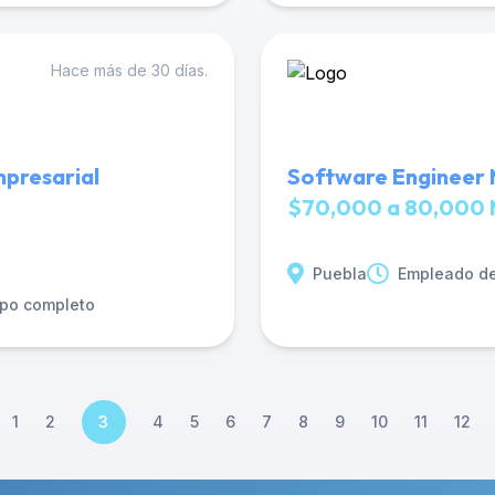
Hace más de 30 días.
mpresarial
Software Engineer
$70,000 a 80,000 
Puebla
Empleado de
po completo
1
2
3
4
5
6
7
8
9
10
11
12