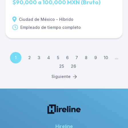
$90,000 a 100,000 MXN (Bruto)
Ciudad de México - Híbrido
Empleado de tiempo completo
1
2
3
4
5
6
7
8
9
10
...
25
26
Siguiente
Hireline