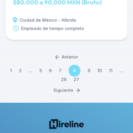
$80,000 a 90,000 MXN (Bruto)
Ciudad de México - Híbrido
Empleado de tiempo completo
Anterior
1
2
...
5
6
7
8
9
10
11
...
26
27
Siguiente