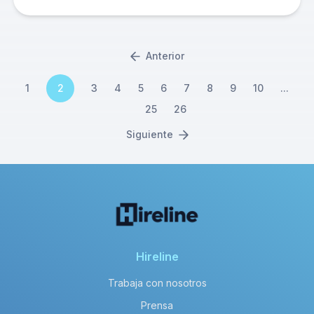
Anterior
1
2
3
4
5
6
7
8
9
10
...
25
26
Siguiente
Hireline
Trabaja con nosotros
Prensa