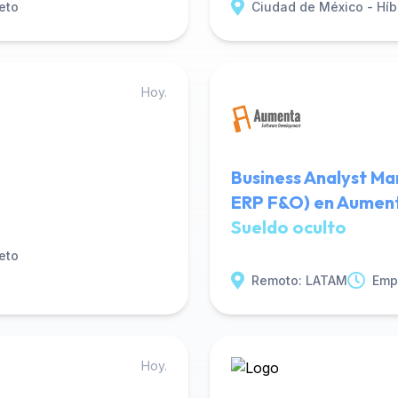
eto
Ciudad de México - Híb
Hoy.
Business Analyst Ma
ERP F&O) en Aumen
Sueldo oculto
eto
Remoto: LATAM
Emp
Hoy.