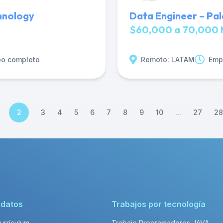
chnology
Data Engineer – Pal
$60,000 a 70,000 
po completo
Remoto: LATAM
Emp
2
3
4
5
6
7
8
9
10
...
27
28
idatos
Trabajos por tecnología
Currículum
Trabajo Programadores JAVA