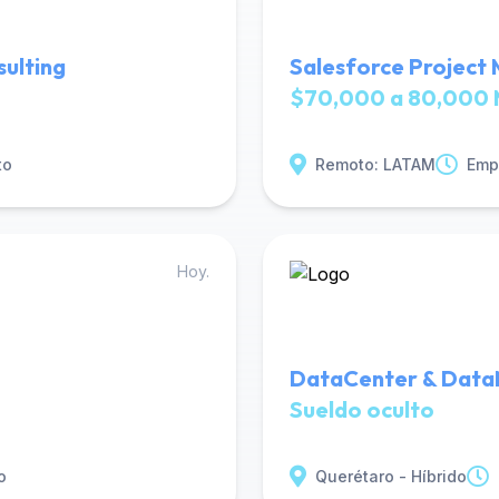
ulting
Salesforce Project
$70,000 a 80,000 
to
Remoto: LATAM
Emp
Hoy.
DataCenter & Data
Sueldo oculto
o
Querétaro - Híbrido