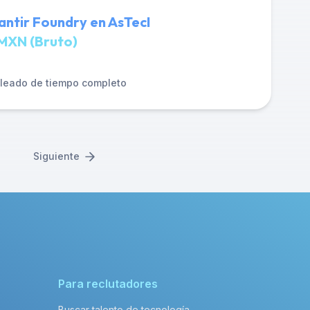
antir Foundry en AsTecI
MXN (Bruto)
leado de tiempo completo
Siguiente
Para reclutadores
Buscar talento de tecnología