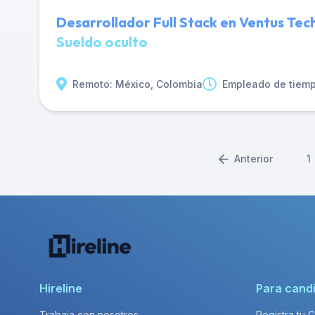
Desarrollador Full Stack en Ventus Te
Sueldo oculto
Remoto: México, Colombia
Empleado de tiem
Anterior
1
Hireline
Para cand
Trabaja con nosotros
Registra tu 