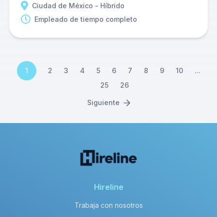
Ciudad de México - Híbrido
Empleado de tiempo completo
1
2
3
4
5
6
7
8
9
10
...
25
26
Siguiente
Hireline
Trabaja con nosotros