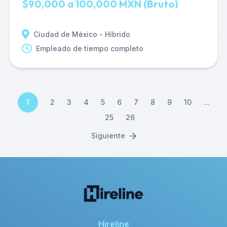
$90,000 a 100,000 MXN (Bruto)
Ciudad de México - Híbrido
Empleado de tiempo completo
1
2
3
4
5
6
7
8
9
10
...
25
26
Siguiente
Hireline