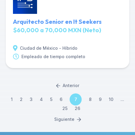
Arquitecto Senior en It Seekers
$60,000 a 70,000 MXN (Neto)
Ciudad de México - Híbrido
Empleado de tiempo completo
Anterior
1
2
3
4
5
6
7
8
9
10
...
25
26
Siguiente