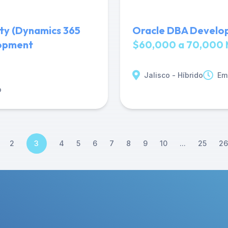
ity (Dynamics 365
Oracle DBA Develop
lopment
$60,000 a 70,000 
Jalisco - Híbrido
Em
o
2
3
4
5
6
7
8
9
10
...
25
26