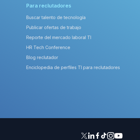
Para reclutadores
Buscar talento de tecnología
Publicar ofertas de trabajo
Reporte del mercado laboral TI
HR Tech Conference
Blog reclutador
Enciclopedia de perfiles TI para reclutadores