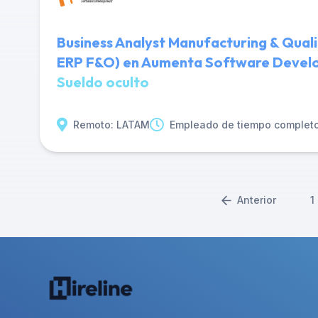
Business Analyst Manufacturing & Qual
ERP F&O) en Aumenta Software Deve
Sueldo oculto
Remoto: LATAM
Empleado de tiempo complet
Anterior
1