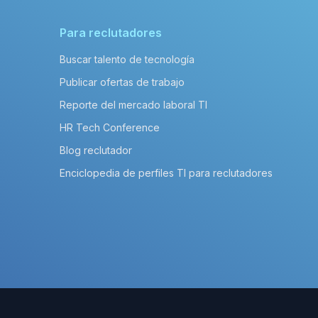
Para reclutadores
Buscar talento de tecnología
Publicar ofertas de trabajo
Reporte del mercado laboral TI
HR Tech Conference
Blog reclutador
Enciclopedia de perfiles TI para reclutadores