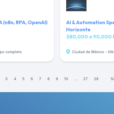
A (n8n, RPA, OpenAI)
AI & Automation Spe
Horizonte
$80,000 a 90,000 
po completo
Ciudad de México - Híb
3
4
5
6
7
8
9
10
...
27
28
S