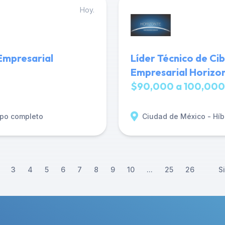
Hoy.
Empresarial
Líder Técnico de Ci
Empresarial Horizo
$90,000 a 100,000
po completo
Ciudad de México - Híb
3
4
5
6
7
8
9
10
...
25
26
S