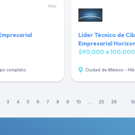
Hoy.
Empresarial
Líder Técnico de Ci
Empresarial Horizo
$90,000 a 100,000
po completo
Ciudad de México - Híb
3
4
5
6
7
8
9
10
...
25
26
S