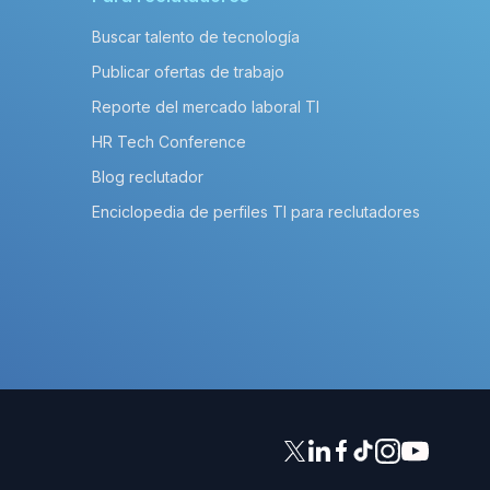
Buscar talento de tecnología
Publicar ofertas de trabajo
Reporte del mercado laboral TI
HR Tech Conference
Blog reclutador
Enciclopedia de perfiles TI para reclutadores