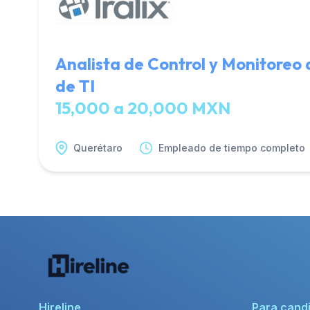
Analista de Control y Monitoreo
de TI
15,000 a 20,000 MXN
Querétaro
Empleado de tiempo completo
Hireline
Para cand