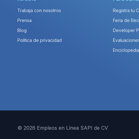
Trabaja con nosotros
Registra tu 
Prensa
Feria de Rec
Blog
Developer 
Política de privacidad
Evaluacione
Enciclopedia
© 2026 Empleos en Línea SAPI de CV