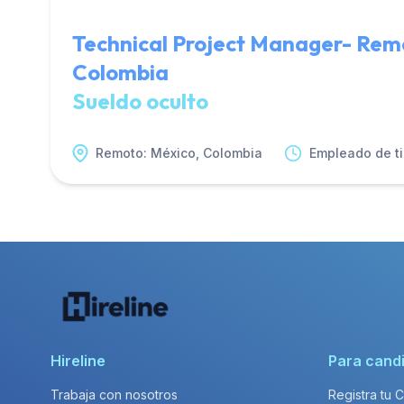
Technical Project Manager- Rem
Colombia
Sueldo oculto
Remoto: México, Colombia
Empleado de t
Hireline
Para cand
Trabaja con nosotros
Registra tu 