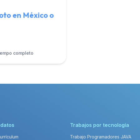
oto en México o
iempo completo
idatos
Trabajos por tecnología
Currículum
Trabajo Programadores JAVA